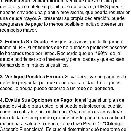
1. Revise Sus Declaraciones
: Verifique qué año falta por
declarar y complete su planilla. Si no lo hace, el IRS puede
haberle enviado una planilla provisional, que podría resultar en
una deuda mayor. Al presentar su propia declaración, puede
asegurarse de pagar lo menos posible o incluso obtener un
reembolso mayor.
2. Entienda Su Deuda
: Busque las cartas que le llegaron o
llame al IRS, si entiendes que no puedes o prefieres nosotros
lo hacemos todo por usted. Recuerde que un **60%* de la
deuda podría ser solo intereses y penalidades y que existen
formas de eliminarlos si cualifica.
3. Verifique Posibles Errores
: Si va a realizar un pago, es su
derecho preguntar por qué debe esa cantidad. En algunos
casos, la deuda puede deberse a un robo de identidad.
4. Evalúe Sus Opciones de Pago:
Identifique si un plan de
pago es viable para usted, o si puede establecer su cuenta
como no cobrable por un tiempo. Otra opción es considerar
una oferta de compromiso, donde puede pagar una cantidad
menor para saldar su deuda, como hizo Pedro. 5. *Obtenga
Asesoría Financiera*: Es crucial determinar qué programa del